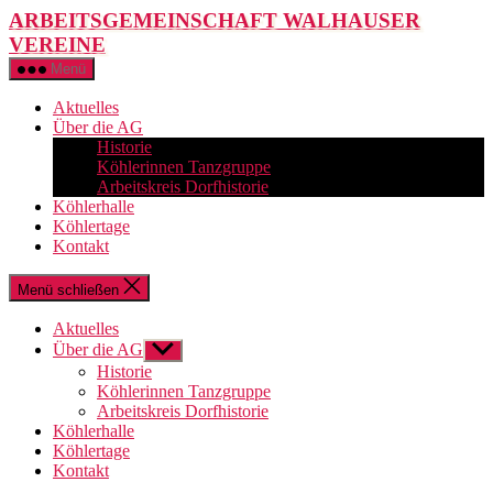
Zum
ARBEITSGEMEINSCHAFT WALHAUSER
Inhalt
VEREINE
springen
Menü
Aktuelles
Über die AG
Historie
Köhlerinnen Tanzgruppe
Arbeitskreis Dorfhistorie
Köhlerhalle
Köhlertage
Kontakt
Menü schließen
Aktuelles
Über die AG
Untermenü
anzeigen
Historie
Köhlerinnen Tanzgruppe
Arbeitskreis Dorfhistorie
Köhlerhalle
Köhlertage
Kontakt